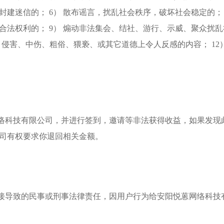
和封建迷信的； 6） 散布谣言，扰乱社会秩序，破坏社会稳定的；
人合法权利的； 9） 煽动非法集会、结社、游行、示威、聚众扰
、侵害、中伤、粗俗、猥亵、或其它道德上令人反感的内容； 12
网络科技有限公司，并进行签到，邀请等非法获得收益，如果发
司有权要求你退回相关金额。
间接导致的民事或刑事法律责任，因用户行为给安阳悦蒽网络科技