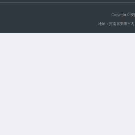
Copyrigh
地址：河南省安阳市内黄县