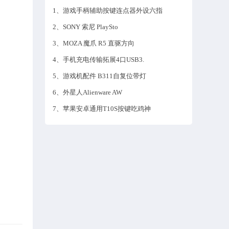
1、游戏手柄辅助按键连点器外设六指
2、SONY 索尼 PlaySto
3、MOZA 魔爪 R5 直驱方向
4、手机充电传输拓展4口USB3.
5、游戏机配件 B311自复位带灯
6、外星人Alienware AW
7、苹果安卓通用T10S按键吃鸡神